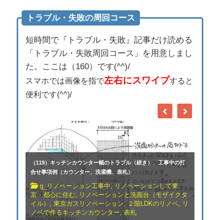
トラブル・失敗の周回コース
短時間で『トラブル・失敗』記事だけ読める
「トラブル・失敗周回コース」を用意しまし
た。ここは（160）です(^^)/
左右にスワイプ
スマホでは画像を指で
すると
便利です(^^)/
（119）キッチンカウンター幅のトラブル（続き）、工事中の打
合せ事項例（カウンター、洗濯機、表札）
g_リノベーション工事中
,
リノベーションして東
京・都心に住む
,
リノベーションと洗面台（モザイクタ
イル）
,
東京ガスリノベーション
,
２階LDKのリノベ
,
リ
ノベで作るキッチンカウンター
,
表札