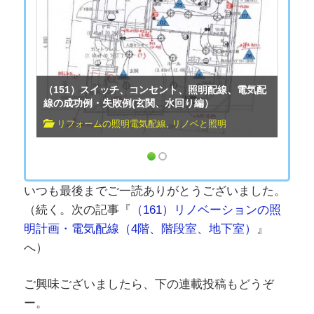
（151）スイッチ、コンセント、照明配線、電気配
線の成功例・失敗例(玄関、水回り編）
リフォームの照明電気配線
,
リノベと照明
いつも最後までご一読ありがとうございました。
（続く。次の記事『
（161）リノベーションの照
明計画・電気配線（4階、階段室、地下室）
』
へ）
ご興味ございましたら、下の連載投稿もどうぞ
ー。