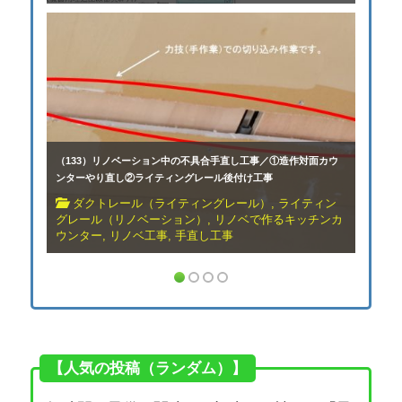
（133）リノベーション中の不具合手直し工事／①造作対面カウ
ンターやり直し②ライティングレール後付け工事
ダクトレール（ライティングレール）
,
ライティン
グレール（リノベーション）
,
リノベで作るキッチンカ
ウンター
,
リノベ工事
,
手直し工事
【人気の投稿（ランダム）】