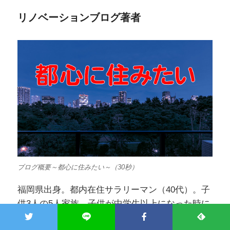
リノベーションブログ著者
ブログ概要～都心に住みたい～（30秒）
福岡県出身。都内在住サラリーマン（40代）。子
供3人の5人家族。子供が中学生以上になった時に
4LDKの間取りに変更出来るだけの広さの物件を