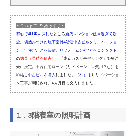
～これまで の あらすじ～
都心で4LDKを探した
ところ
新築マンションは高過ぎて断
念
。
偶然みつけた地下室付4階建中古ビル
を
リノベーショ
ンして住むことを決断
。
リフォーム会社7社へコンタクト
の
結果（見積評価表）
、「東京ガスリモデリング」を発注
先に決定。中古住宅ローン（リノベーション費用含む）を
締結し
中古ビルを購入
しました。
（82）
よりリノベーショ
ン工事が開始され、4ヵ月目に突入しました。
1．3階寝室の照明計画