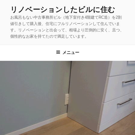
コ
リノベーションしたビルに住む
ン
お風呂もない中古事務所ビル（地下室付き4階建てRC造）を2割
テ
値引きして購入後、住宅にフルリノベーションして住んでいま
ン
す。リノベーションと出会って、相場より圧倒的に安く、且つ、
ツ
個性的なお家を持てたので満足しています。
へ
ス
メニュー
キ
ッ
プ