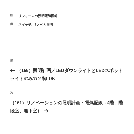
カ
リフォームの照明電気配線
テ
タ
スイッチ
,
リノベと照明
ゴ
グ
リ
ー
投
過
前
稿
去
（159）照明計画／LEDダウンライトとLEDスポット
ナ
の
ライトのみの２階LDK
ビ
投
ゲ
稿
次
次
ー
の
（161）リノベーションの照明計画・電気配線（4階、階
シ
投
段室、地下室）
ョ
稿
ン