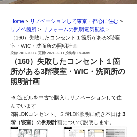
Home
>
リノベーションして東京・都心に住む
>
リノベ箇所
>
リフォームの照明電気配線
>
（160）失敗したコンセント１箇所がある3階寝
室・WIC・洗面所の照明計画
投
2016-09-17
2021-02-11
投稿者:
RC4tani
稿
（160）失敗したコンセント１箇
日:
所がある3階寝室・WIC・洗面所の
照明計画
RC造ビルを中古で購入しリノベーションして住
んでいます。
2階LDKコンセント、２階LDK照明に続き本日は
３
階（寝室）の照明計画
について説明します。