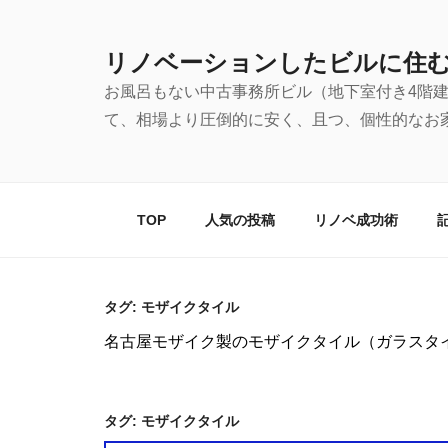
コ
ン
リノベーションしたビルに住
テ
お風呂もない中古事務所ビル（地下室付き4階
ン
て、相場より圧倒的に安く、且つ、個性的なお
ツ
へ
ス
キ
TOP
人気の投稿
リノベ成功術
ッ
プ
タグ:
モザイクタイル
名古屋モザイク製のモザイクタイル（ガラスタ
タグ:
モザイクタイル