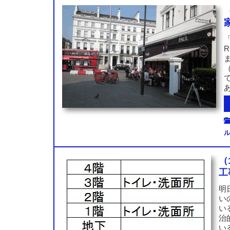
（
工
明
い
い
治
い