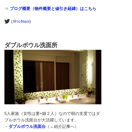
⇒
ブログ概要（物件概要と値引き経緯）はこちら
(
＠rc4tani
)
ダブルボウル洗面所
5人家族（女性は妻+娘２人）なので朝の支度ではダ
ブルボウル洗面台が大活躍しています。
・
ダブルボウル洗面台
（←紹介記事へ）