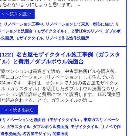
は忘れないようにしようと思います。 ...
＞＞続きを読む
g_リノベーション工事中
,
リノベーションして東京・都心に住む
,
リ
ベーションと洗面台（モザイクタイル）
,
２階LDKのリノベ
,
ダブルボ
ル洗面所
,
モザイクタイル
,
リノベで作る造作洗面所
（122）名古屋モザイクタイル施工事例（ガラスタ
イル）と費用／ダブルボウル洗面台
新築マンションは高過ぎて諦め、中古事務所ビルを購入後、
住宅にコンバージョン（リノベーション）して住んでいる
RC4taniです。 本日は、オシャレで人気の名古屋モザイクタ
イル（ガラスタイル）を活用したダブルボウル洗面台のリノ
ベーション設計詳細と費用について説明します。 LED間接照
明と組み合わせることで、ガラスタイルの透 ...
＞＞続きを読む
リノベーションと洗面台（モザイクタイル）
,
東京ガスリノベーシ
ョン
,
ガラスタイル
,
ダブルボウル洗面所
,
モザイクタイル
,
リノベで作
る造作洗面所
,
名古屋モザイク
,
間接照明