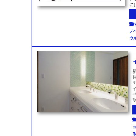
に
ノ
ウ