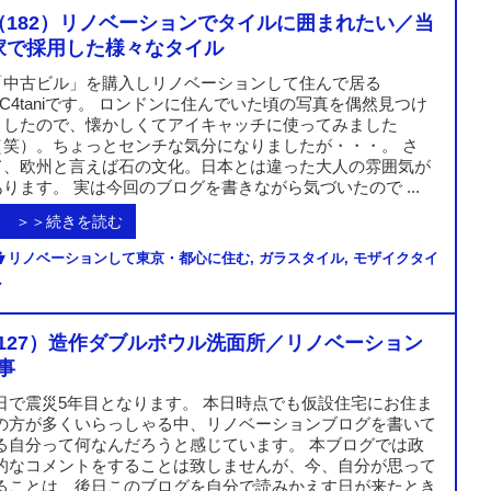
（182）リノベーションでタイルに囲まれたい／当
家で採用した様々なタイル
「中古ビル」を購入しリノベーションして住んで居る
RC4taniです。 ロンドンに住んでいた頃の写真を偶然見つけ
ましたので、懐かしくてアイキャッチに使ってみました
（笑）。ちょっとセンチな気分になりましたが・・・。 さ
て、欧州と言えば石の文化。日本とは違った大人の雰囲気が
あります。 実は今回のブログを書きながら気づいたので ...
＞＞続きを読む
リノベーションして東京・都心に住む
,
ガラスタイル
,
モザイクタイ
ル
127）造作ダブルボウル洗面所／リノベーション
事
日で震災5年目となります。 本日時点でも仮設住宅にお住ま
の方が多くいらっしゃる中、リノベーションブログを書いて
る自分って何なんだろうと感じています。 本ブログでは政
的なコメントをすることは致しませんが、今、自分が思って
ることは、後日このブログを自分で読みかえす日が来たとき