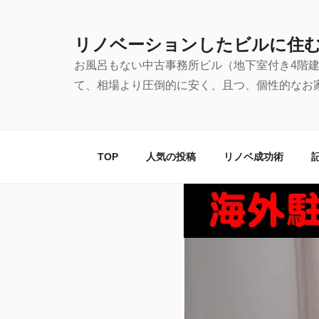
コ
ン
リノベーションしたビルに住
テ
お風呂もない中古事務所ビル（地下室付き4階
ン
て、相場より圧倒的に安く、且つ、個性的なお
ツ
へ
ス
キ
TOP
人気の投稿
リノベ成功術
ッ
プ