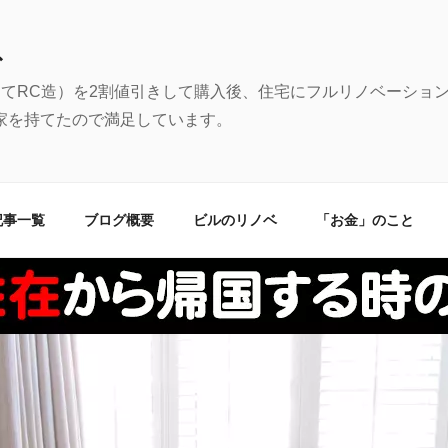
む
建てRC造）を2割値引きして購入後、住宅にフルリノベーショ
家を持てたので満足しています。
記事一覧
ブログ概要
ビルのリノベ
「お金」のこと