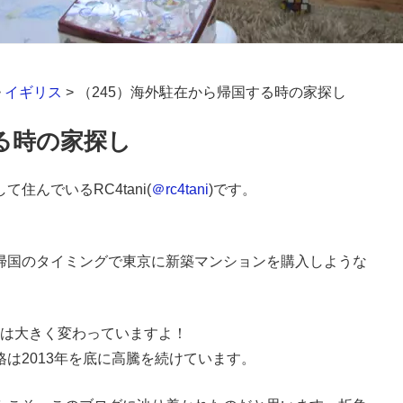
>
イギリス
>
（245）海外駐在から帰国する時の家探し
る時の家探し
んでいるRC4tani(
＠rc4tani
)です。
帰国のタイミングで東京に新築マンションを購入しような
事情は大きく変わっていますよ！
は2013年を底に高騰を続けています。