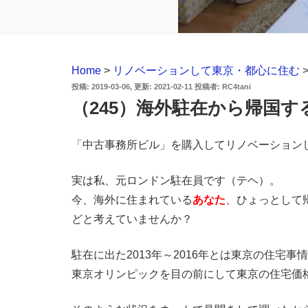
Home
>
リノベーションして東京・都心に住む
投
2019-03-06
2021-02-11
投稿者:
RC4tani
稿
（245）海外駐在から帰国す
日:
「中古事務所ビル」を購入してリノベーションして住
実は私、元ロンドン駐在員です（テヘ）。
今、海外に住まれている
あなた
、ひょっとして
どと考えていませんか？
駐在に出た2013年～2016年とは東京の住宅
東京オリンピックを目の前にして東京の住宅価格