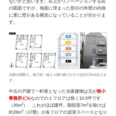
ないかと思います。右上がリノベーションする前
の図面ですが、地面に埋まった部分の外壁の内側
に更に壁がある構造になっていることが分かりま
す。
当家の間取り。地下室～地上４階の狭小ビルで合計172m2ありま
す。
中古の戸建て一軒家となった当家建物は元が
狭小
事務所ビル
なのでの１フロアは狭く10.5坪です
2
2
（35m
）、これがほぼ建坪。階段室7m
を除けば
2
約28m
（17畳）が各フロアの居室スペースとなり