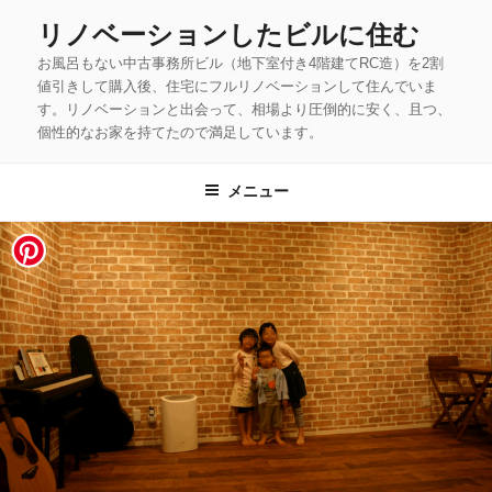
コ
リノベーションしたビルに住む
ン
お風呂もない中古事務所ビル（地下室付き4階建てRC造）を2割
テ
値引きして購入後、住宅にフルリノベーションして住んでいま
ン
す。リノベーションと出会って、相場より圧倒的に安く、且つ、
ツ
個性的なお家を持てたので満足しています。
へ
ス
メニュー
キ
ッ
プ