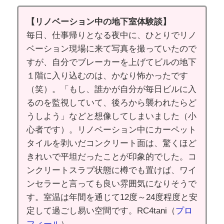
【リノベーション中の地下室体験談】
毎日、仕事帰りとなる夜中に、ひとりでリノ
ベーション現場に来て写真を撮っていたので
すが、自分でブレーカーを上げてビルの地下
１階に入り込むのは、かなり怖かったです
（笑）。「もし、誰かが自分が毎日ビルに入
るのを監視していて、後ろから襲われたらど
うしよう」などと想像してしまいました（小
心者です）。リノベーション中にカーペット
タイルを剥いだコンクリート面は、驚くほど
きれいで平坦だったことが印象的でした。コ
ンクリートスラブ状態に樽でも置けば、ワイ
ンセラーと言っても良い雰囲気になりそうで
す。室温は年間を通じて12度～24度程度と安
定して過ごし易い空間です。RC4tani（
プロ