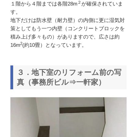
２
１階から４階までは各階28m
が確保されていま
す。
地下だけは防水壁（耐力壁）の内側に更に湿気対
策としてもう一つ内壁（コンクリートブロックを
積み上げ多々もの）がありますので、広さは約
2
16m
(約10畳）となっています。
３．地下室のリフォーム前の写
真（事務所ビル⇒一軒家）