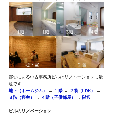
都心にある中古事務所ビルはリノベーションに最
適です
地下（ホームジム）
→
１階
→
２階（LDK）
→
３階（寝室）
→
４階（子供部屋）
→
階段
ビルのリノベーション