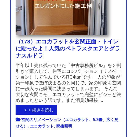
（178）エコカラットを玄関正面・トイレ
に貼ったよ！人気のペトラスクエアとグラ
ナスルドラ
半年以上売れ残っていた「中古事務所ビル」を２割
引きで購入して、住宅にコンバージョン（リノベー
ション）して住んでいるRC4taniです。 人の印象が
第一印象でほぼ決まるのと同じで、家の印象も玄関
に一歩入った瞬間に決まってしまいます。 そんな
大切な玄関こそ、エコカラットで完璧にピシっと決
めましたという話です。また消臭効果抜 ...
＞＞続きを読む
玄関のリノベーション（エコカラット、5.3畳、広く見
せる）
,
エコカラット
,
間接照明