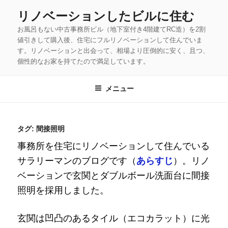
コ
リノベーションしたビルに住む
ン
お風呂もない中古事務所ビル（地下室付き4階建てRC造）を2割
テ
値引きして購入後、住宅にフルリノベーションして住んでいま
ン
す。リノベーションと出会って、相場より圧倒的に安く、且つ、
ツ
個性的なお家を持てたので満足しています。
へ
ス
メニュー
キ
ッ
タグ:
間接照明
プ
事務所を住宅にリノベーションして住んでいる
サラリーマンのブログです（
あらすじ
）。リノ
ベーションで玄関とダブルボール洗面台に間接
照明を採用しました。
玄関は凹凸のあるタイル（エコカラット）に光