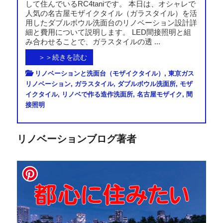
して住んでいるRC4taniです。 本日は、オシャレで
人気の名古屋モザイクタイル（ガラスタイル）を活
用したダブルボウル洗面台のリノベーション設計詳
細と費用について説明します。 LED間接照明と組
み合わせることで、ガラスタイルの透 ...
＞＞続きを読む
リノベーションと洗面台（モザイクタイル）
,
東京ガス
リノベーション
,
ガラスタイル
,
ダブルボウル洗面所
,
モザ
イクタイル
,
リノベで作る造作洗面所
,
名古屋モザイク
,
間
接照明
リノベーションブログ著者