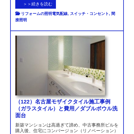
＞＞続きを読む
リフォームの照明電気配線
,
スイッチ・コンセント
,
間
接照明
（122）名古屋モザイクタイル施工事例
（ガラスタイル）と費用／ダブルボウル洗
面台
新築マンションは高過ぎて諦め、中古事務所ビルを
購入後、住宅にコンバージョン（リノベーション）