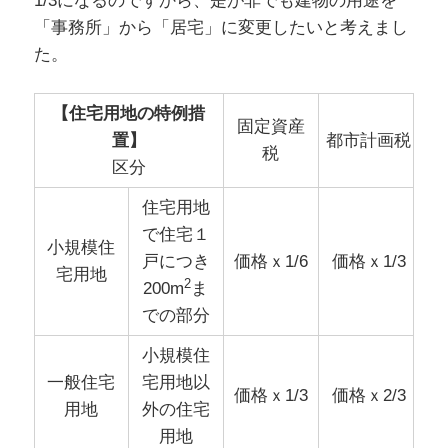
1/3になるのですから、是が非でも建物の用途を
「事務所」から「居宅」に変更したいと考えまし
た。
【住宅用地の特例措
固定資産
置】
都市計画税
税
区分
住宅用地
で住宅１
小規模住
戸につき
価格ｘ1/6
価格ｘ1/3
宅用地
2
200m
ま
での部分
小規模住
一般住宅
宅用地以
価格ｘ1/3
価格ｘ2/3
用地
外の住宅
用地