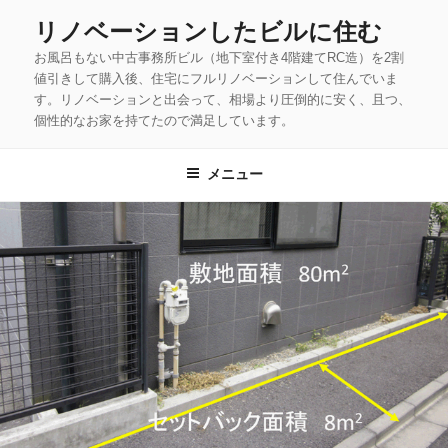
コ
リノベーションしたビルに住む
ン
お風呂もない中古事務所ビル（地下室付き4階建てRC造）を2割
テ
値引きして購入後、住宅にフルリノベーションして住んでいま
ン
す。リノベーションと出会って、相場より圧倒的に安く、且つ、
ツ
個性的なお家を持てたので満足しています。
へ
ス
メニュー
キ
ッ
プ