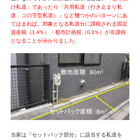
け私道」であったり「共用私道（行き止まり私
道、コの字型私道）」など幾つかのパターンにあ
てはまれば、対象となる私道分に課税される固定
資産税（1.4％）・都市計画税（0.3％）が非課税
となることが分かりました
。
当家は『セットバック部分』に該当する私道を