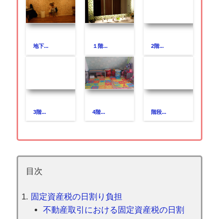
地下...
１階...
2階...
3階...
4階...
階段...
目次
固定資産税の日割り負担
不動産取引における固定資産税の日割