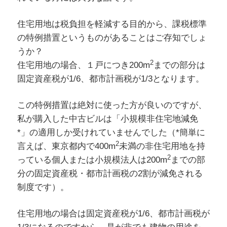
住宅用地は税負担を軽減する目的から、課税標準
の特例措置というものがあることはご存知でしょ
うか？
2
住宅用地の場合、１戸につき200m
までの部分は
固定資産税が1/6、都市計画税が1/3となります。
この特例措置は絶対に使った方が良いのですが、
私が購入した中古ビルは「小規模非住宅地減免
*」の適用しか受けれていませんでした（*簡単に
2
言えば、東京都内で400m
未満の非住宅用地を持
2
っている個人または小規模法人は200m
までの部
分の固定資産税・都市計画税の2割が減免される
制度です）。
住宅用地の場合は固定資産税が1/6、都市計画税が