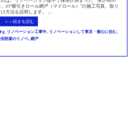
本日は、リノベーション後半で採用が決まった「厚さ60ｍ
ｍ」の“横引きロール網戸（マドロール）”の施工写真、取り
付け方法を説明します。 ...
＞＞続きを読む
g_リノベーション工事中
,
リノベーションして東京・都心に住む
,
子供部屋のリノベ
,
網戸