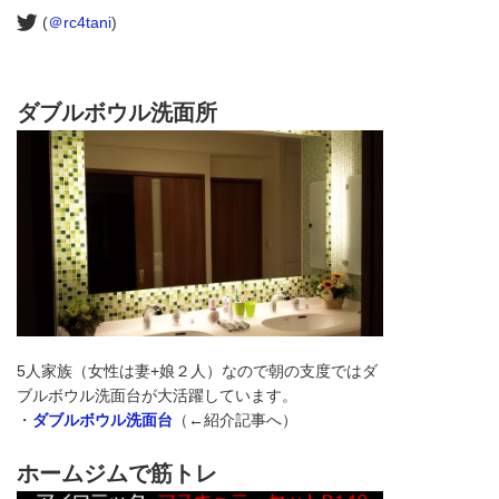
(
＠rc4tani
)
ダブルボウル洗面所
5人家族（女性は妻+娘２人）なので朝の支度ではダ
ブルボウル洗面台が大活躍しています。
・
ダブルボウル洗面台
（←紹介記事へ）
ホームジムで筋トレ