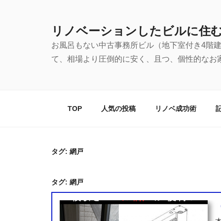
コ
ン
リノベーションしたビルに住
テ
お風呂もない中古事務所ビル（地下室付き4階
ン
て、相場より圧倒的に安く、且つ、個性的なお
ツ
へ
ス
キ
TOP
人気の投稿
リノベ成功術
ッ
プ
タグ:
網戸
タグ:
網戸