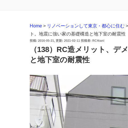
Home
>
リノベーションして東京・都心に住む
ト。地震に強い家の基礎構造と地下室の耐震性
投
2016-05-21
2021-02-11
投稿者:
RC4tani
稿
（138）RC造メリット、
日:
と地下室の耐震性