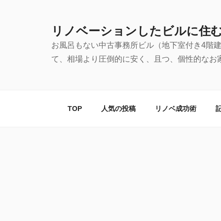
コ
ン
リノベーションしたビルに住
テ
お風呂もない中古事務所ビル（地下室付き4階
ン
て、相場より圧倒的に安く、且つ、個性的なお
ツ
へ
ス
キ
TOP
人気の投稿
リノベ成功術
ッ
プ