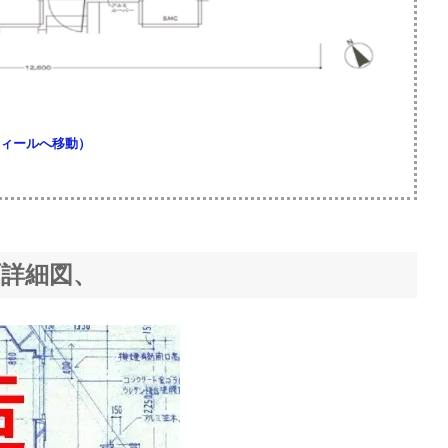
ィールへ移動）
面詳細図、