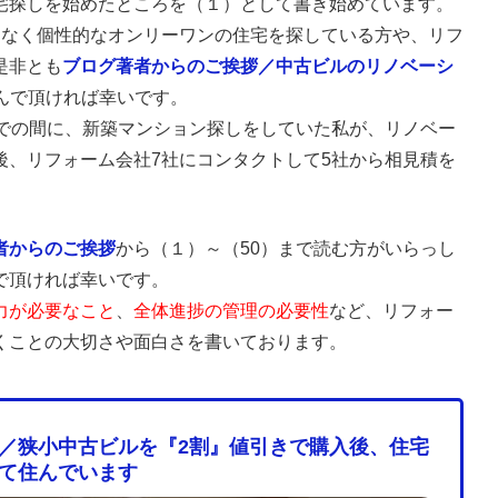
宅探しを始めたところを（１）として書き始めています。
はなく個性的なオンリーワンの住宅を探している方や、リフ
是非とも
ブログ著者からのご挨拶／中古ビルのリノベーシ
んで頂ければ幸いです。
までの間に、新築マンション探しをしていた私が、リノベー
後、リフォーム会社7社にコンタクトして5社から相見積を
者からのご挨拶
から（１）～（50）まで読む方がいらっし
で頂ければ幸いです。
力が必要なこと
、
全体進捗の管理の必要性
など、リフォー
くことの大切さや面白さを書いております。
／狭小中古ビルを『2割』値引きで購入後、住宅
て住んでいます