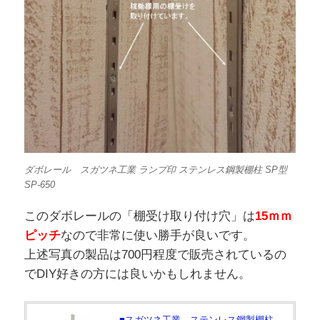
ダボレール スガツネ工業 ランプ印 ステンレス鋼製棚柱 SP型
SP-650
このダボレールの「棚受け取り付け穴」は
15ｍｍ
ピッチ
なので非常に使い勝手が良いです。
上述写真の製品は700円程度で販売されているの
でDIY好きの方には良いかもしれません。
■スガツネ工業 ステンレス鋼製棚柱