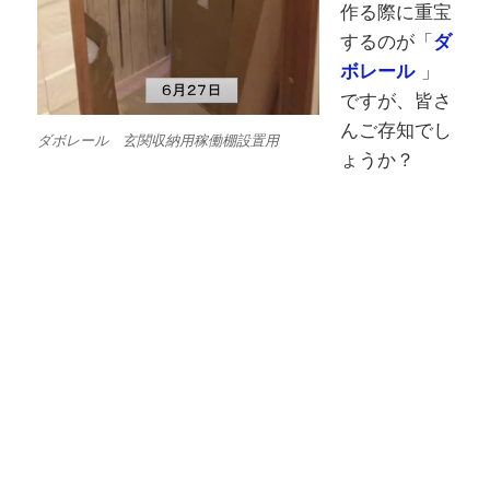
作る際に重宝
するのが「
ダ
ボレール
」
ですが、皆さ
んご存知でし
ダボレール 玄関収納用稼働棚設置用
ょうか？