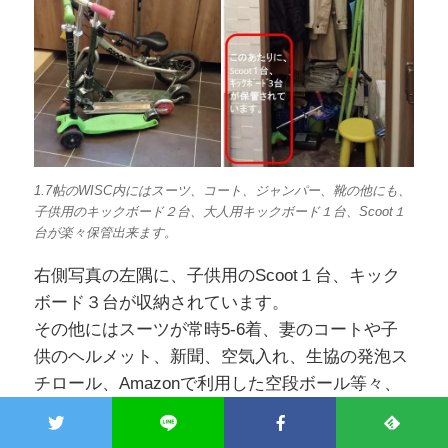
1.7帖のWISC内にはスーツ、コート、ジャンパー、靴の他にも、
子供用のキックボード２台、大人用キックボード１台、Scoot１
台が楽々保管出来ます。
右側写真の左隅に、子供用のScoot１台、キック
ボード３台が収納されています。
その他にはスーツが常時5-6着、妻のコートや子
供のヘルメット、新聞、空気入れ、生協の発泡ス
チロール、Amazonで利用した空段ボール等々、
かなりの収納力があります。