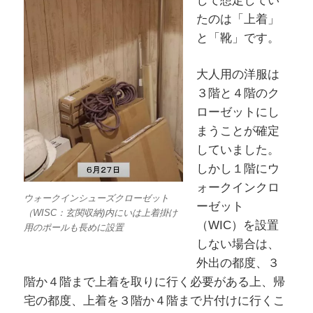
して想定してい
たのは「上着」
と「靴」です。
大人用の洋服は
３階と４階のク
ローゼットにし
まうことが確定
していました。
しかし１階にウ
ォークインクロ
ウォークインシューズクローゼット
ーゼット
（WISC：玄関収納)内にいは上着掛け
（WIC）を設置
用のポールも長めに設置
しない場合は、
外出の都度、３
階か４階まで上着を取りに行く必要がある上、帰
宅の都度、上着を３階か４階まで片付けに行くこ