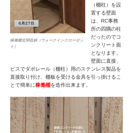
（棚柱）を設
置する壁面
は、RC事務
所の四隅の柱
だったのでコ
稼働棚玄関収納（ウォークインクローゼッ
ンクリート面
ト）
となります。
壁面に直接、
ビスでダボレール（棚柱）用のステンレス製品を
直接取り付け、棚板を受ける金具を引っ掛けるこ
とで簡単に
稼働棚
を造作出来ます。