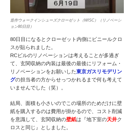
造作ウォークインシューズクローゼット（WISC）（リノベーシ
ョン80日目）
80日目になるとクローゼット内側にビニールクロ
スが貼られました。
RCビルのリノベーションは考えることが多過ぎ
て、玄関収納の内装は最後の最後にリフォーム・
リノベーションをお願いした
東京ガスリモデリン
グ
の担当者の方からせっつかれるまで何も考えて
いませんでした（笑）。
結局、面積も小さいのでこの場所のためだけに壁
紙を購入するのは費用が掛かるので、コスト削減
を意識して、玄関収納の
壁紙
は『地下室の
天井
ク
ロスと同じ』としました。