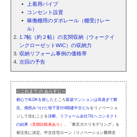
上着用パイプ
コンセント設置
稼働棚用のダボレール（棚受けレー
ル）
1.7帖（約２帖）の玄関収納（ウォークイ
ンクローゼットWIC）の収納力
収納リフォーム事例の価格帯
次回の予告
～これまで の あらすじ～
都心で4LDKを探した
ところ
新築マンションは高過ぎて断
念
。
偶然みつけた地下室付4階建中古ビル
をリノベーショ
ンして住むことを
決断
。
リフォーム会社7社へコンタクト
の結果
（見積比較表あり）
、「東京ガスリモデリング」を
発注先に決定。中古住宅ローン（リノベーション費用含