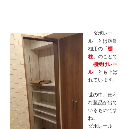
「ダボレー
ル」とは稼働
棚用の「
棚
柱
」のことで
「
棚受けレー
ル
」とも呼ば
れています。
世の中、便利
な製品が出て
いるものです
ね。
ダボレール