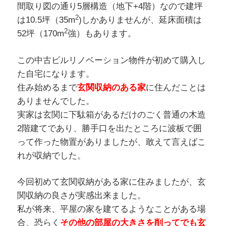
間取り図の通り5層構造（地下+4階）なので建坪
2
は10.5坪（35m
)しかありませんが、延床面積は
2
52坪（170m
強）もあります。
この中古ビルリノベーション物件が初めて購入し
た自宅になります。
住み始めるまで
玄関収納のある家
に住んだことは
ありませんでした。
実家は玄関に下駄箱があるだけのごく普通の木造
2階建てであり、勝手口を出たところに波板で囲
って作った物置がありましたが、敢えて言えばこ
れが収納でした。
今回初めて玄関収納がある家に住みましたが、玄
関収納の良さが実感出来ました。
私が将来、平屋の家を建てるようなことがある場
合、恐らく
その他の部屋の大きさを削ってでも玄