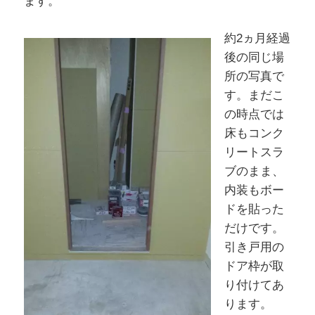
ます。
約2ヵ月経過
後の同じ場
所の写真で
す。まだこ
の時点では
床もコンク
リートスラ
ブのまま、
内装もボー
ドを貼った
だけです。
引き戸用の
ドア枠が取
り付けてあ
ります。