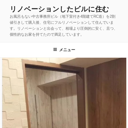
コ
リノベーションしたビルに住む
ン
お風呂もない中古事務所ビル（地下室付き4階建てRC造）を2割
テ
値引きして購入後、住宅にフルリノベーションして住んでいま
ン
す。リノベーションと出会って、相場より圧倒的に安く、且つ、
ツ
個性的なお家を持てたので満足しています。
へ
ス
メニュー
キ
ッ
プ