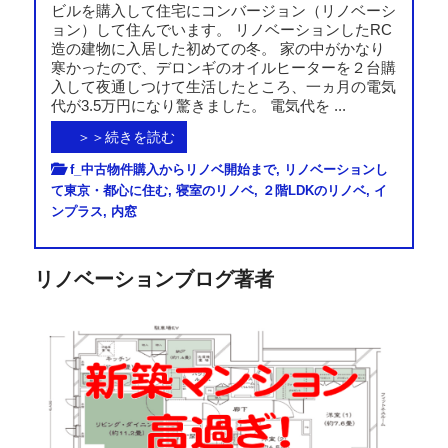
ビルを購入して住宅にコンバージョン（リノベーシ
ョン）して住んでいます。 リノベーションしたRC
造の建物に入居した初めての冬。 家の中がかなり
寒かったので、デロンギのオイルヒーターを２台購
入して夜通しつけて生活したところ、一ヵ月の電気
代が3.5万円になり驚きました。 電気代を ...
＞＞続きを読む
f_中古物件購入からリノベ開始まで
,
リノベーションし
て東京・都心に住む
,
寝室のリノベ
,
２階LDKのリノベ
,
イ
ンプラス
,
内窓
リノベーションブログ著者