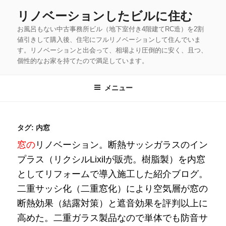
コ
リノベーションしたビルに住む
ン
お風呂もない中古事務所ビル（地下室付き4階建てRC造）を2割
テ
値引きして購入後、住宅にフルリノベーションして住んでいま
ン
す。リノベーションと出会って、相場より圧倒的に安く、且つ、
ツ
個性的なお家を持てたので満足しています。
へ
ス
メニュー
キ
ッ
タグ:
内窓
プ
窓の
リノベーション。断熱サッシガラスのイン
プラス（リクシルLixilが販売。樹脂製）を内窓
としてリフォームで導入施工した紹介ブログ。
二重サッシ化（二重窓化）により空気層が窓の
断熱効果（結露対策）と遮音効果を評判以上に
高めた。二重ガラス製品なので単体でも防音サ