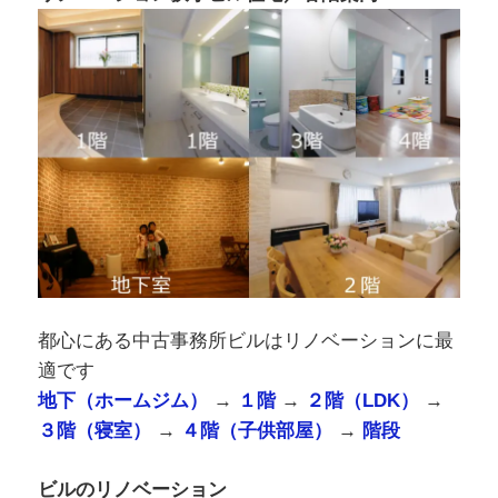
都心にある中古事務所ビルはリノベーションに最
適です
地下（ホームジム）
→
１階
→
２階（LDK）
→
３階（寝室）
→
４階（子供部屋）
→
階段
ビルのリノベーション