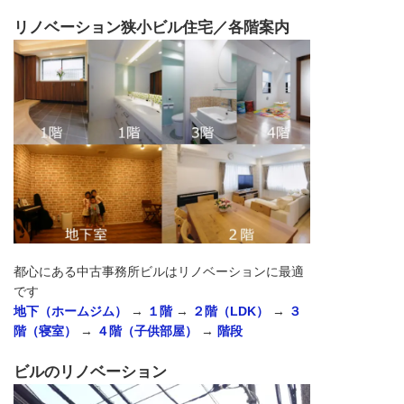
リノベーション狭小ビル住宅／各階案内
都心にある中古事務所ビルはリノベーションに最適
です
地下（ホームジム）
→
１階
→
２階（LDK）
→
３
階（寝室）
→
４階（子供部屋）
→
階段
ビルのリノベーション