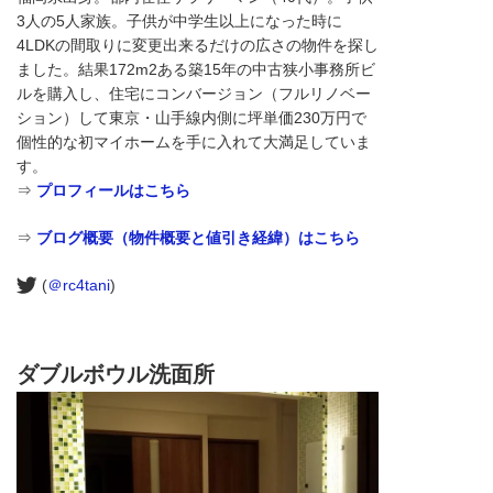
3人の5人家族。子供が中学生以上になった時に
4LDKの間取りに変更出来るだけの広さの物件を探し
ました。結果172m2ある築15年の中古狭小事務所ビ
ルを購入し、住宅にコンバージョン（フルリノベー
ション）して東京・山手線内側に坪単価230万円で
個性的な初マイホームを手に入れて大満足していま
す。
⇒
プロフィールはこちら
⇒
ブログ概要（物件概要と値引き経緯）はこちら
(
＠rc4tani
)
ダブルボウル洗面所