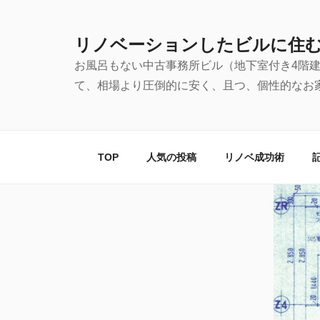
コ
ン
リノベーションしたビルに住
テ
お風呂もない中古事務所ビル（地下室付き4階
ン
て、相場より圧倒的に安く、且つ、個性的なお
ツ
へ
ス
キ
TOP
人気の投稿
リノベ成功術
ッ
プ