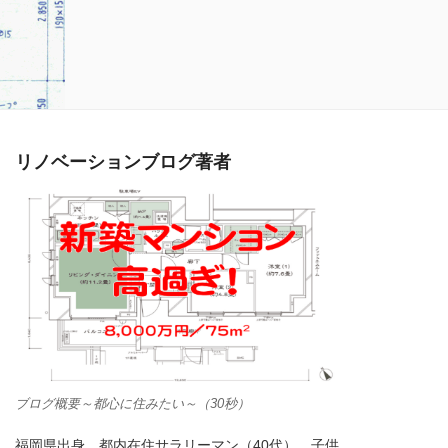
リノベーションブログ著者
ブログ概要～都心に住みたい～（30秒）
福岡県出身。都内在住サラリーマン（40代）。子供