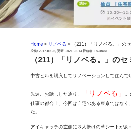
Home
>
リノベる
>
（211）「リノベる。」の
投
2017-09-03
2021-02-13
投稿者:
RC4tani
稿
（211）「リノベる。」の
日:
中古ビルを購入してリノベーションして住んでいる
「リノベる」
先週、お話しした通り、
。
仕事の都合上、今回は自宅のある東京ではなく
た。
アイキャッチの左側に３人掛けの革シートがあ