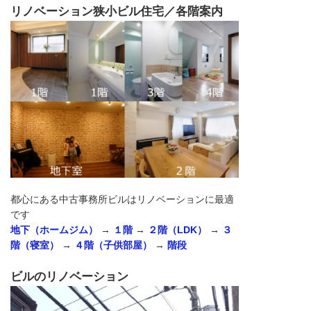
リノベーション狭小ビル住宅／各階案内
都心にある中古事務所ビルはリノベーションに最適
です
地下（ホームジム）
→
１階
→
２階（LDK）
→
３
階（寝室）
→
４階（子供部屋）
→
階段
ビルのリノベーション