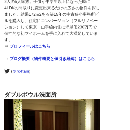
3人の5人家族。子供が中学生以上になった時に
4LDKの間取りに変更出来るだけの広さの物件を探し
ました。結果172m2ある築15年の中古狭小事務所ビ
ルを購入し、住宅にコンバージョン（フルリノベー
ション）して東京・山手線内側に坪単価230万円で
個性的な初マイホームを手に入れて大満足していま
す。
⇒
プロフィールはこちら
⇒
ブログ概要（物件概要と値引き経緯）はこちら
(
＠rc4tani
)
ダブルボウル洗面所