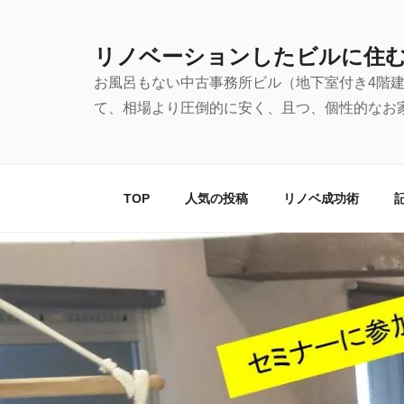
コ
ン
リノベーションしたビルに住
テ
お風呂もない中古事務所ビル（地下室付き4階
ン
て、相場より圧倒的に安く、且つ、個性的なお
ツ
へ
ス
キ
TOP
人気の投稿
リノベ成功術
ッ
プ