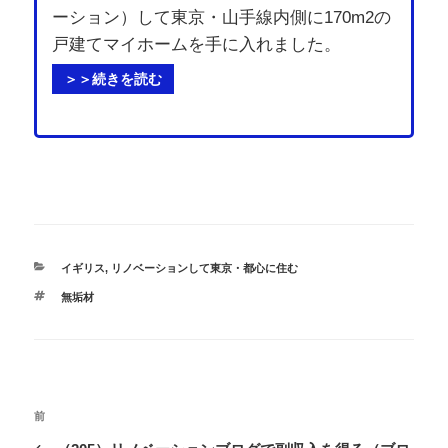
ーション）して東京・山手線内側に170m2の
戸建てマイホームを手に入れました。
＞＞続きを読む
カ
イギリス
,
リノベーションして東京・都心に住む
テ
タ
無垢材
ゴ
グ
リ
ー
投
過
前
稿
去