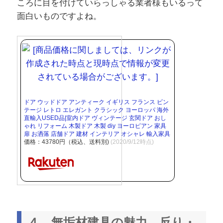
ころに目を付けていらっしゃる業者様もいるって
面白いものですよね。
ドア ウッドドア アンティーク イギリス フランス ビン
テージ レトロ エレガント クラシック ヨーロッパ 海外
直輸入USED品|室内ドア ヴィンテージ 玄関ドア おし
ゃれ リフォーム 木製ドア 木製 diy ヨーロピアン 家具
扉 お洒落 店舗ドア 建材 インテリア オシャレ 輸入家具
価格：43780円（税込、送料別)
(2020/9/12時点)
４．無垢材建具の魅力。反り・