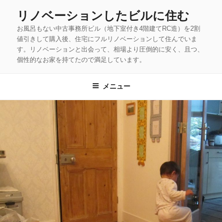
コ
リノベーションしたビルに住む
ン
お風呂もない中古事務所ビル（地下室付き4階建てRC造）を2割
テ
値引きして購入後、住宅にフルリノベーションして住んでいま
ン
す。リノベーションと出会って、相場より圧倒的に安く、且つ、
ツ
個性的なお家を持てたので満足しています。
へ
ス
メニュー
キ
ッ
プ