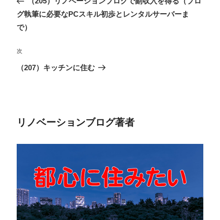
（205）リノベーションブログで副収入を得る（ブロ
ナ
の
グ執筆に必要なPCスキル初歩とレンタルサーバーま
ビ
投
で）
ゲ
稿
ー
次
次
シ
の
（207）キッチンに住む
ョ
投
ン
稿
リノベーションブログ著者