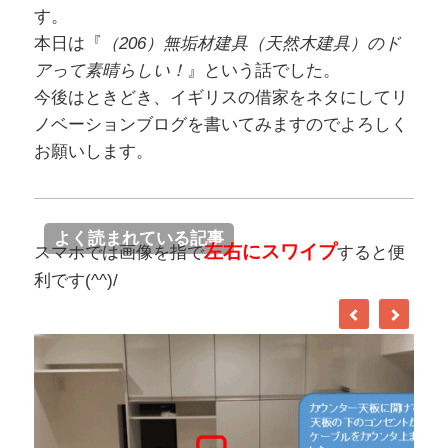
す。
本日は『
（206）無垢材建具（天然木建具）のド
アって素晴らしい！
』という話でした。
今後はときどき、イギリスの借家をネタにしてリ
ノベーションブログを書いてみますのでよろしく
お願いします。
よく読まれている記事
左右にスワイプ
スマホでは画像を指で
すると便
利です(^^)/