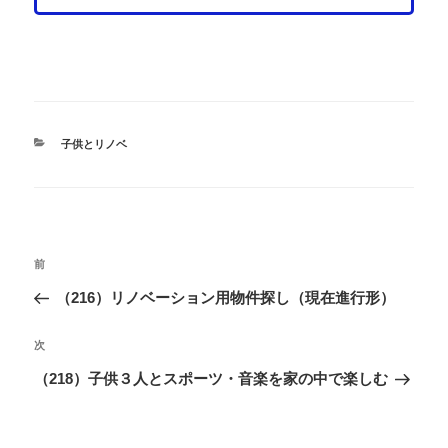
カ
子供とリノベ
テ
ゴ
リ
ー
投
過
前
稿
去
（216）リノベーション用物件探し（現在進行形）
ナ
の
ビ
投
次
次
ゲ
稿
の
（218）子供３人とスポーツ・音楽を家の中で楽しむ
ー
投
シ
稿
ョ