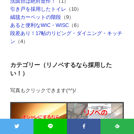
洗面台は絶対造作！
（1）
引き戸を採用したトイレ
（10）
絨毯カーペットの階段
（9）
あると便利なWIC・WISC
（6）
段差あり！17帖のリビング・ダイニング・キッチ
ン
（4）
カテゴリー（リノベするなら採用した
い！）
写真もクリックできます(^^)/