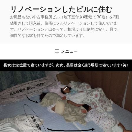
コ
リノベーションしたビルに住む
ン
お風呂もない中古事務所ビル（地下室付き4階建てRC造）を2割
テ
値引きして購入後、住宅にフルリノベーションして住んでいま
ン
す。リノベーションと出会って、相場より圧倒的に安く、且つ、
ツ
個性的なお家を持てたので満足しています。
へ
ス
メニュー
キ
ッ
プ