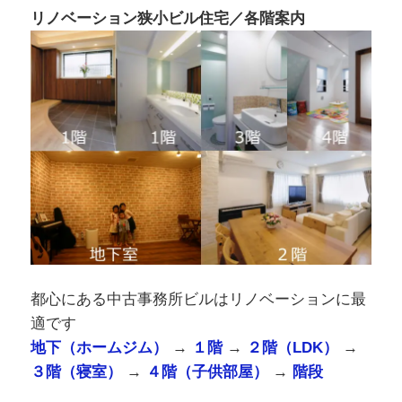
リノベーション狭小ビル住宅／各階案内
都心にある中古事務所ビルはリノベーションに最
適です
地下（ホームジム）
→
１階
→
２階（LDK）
→
３階（寝室）
→
４階（子供部屋）
→
階段