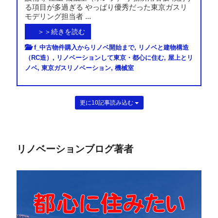
る項目が多過ぎる やっぱり優秀だった東京ガスリ
モデリング担当者 ...
＞＞続きを読む
f_中古物件購入からリノベ開始まで
,
リノベと建物構造
（RC造）
,
リノベーションして東京・都心に住む
,
屋上とリ
ノベ
,
東京ガスリノベーション
,
機械室
更に10記事読み込む
リノベーションブログ著者