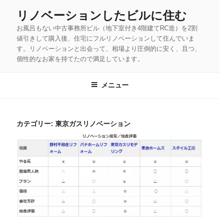
コ
リノベーションしたビルに住む
ン
お風呂もない中古事務所ビル（地下室付き4階建てRC造）を2割
テ
値引きして購入後、住宅にフルリノベーションして住んでいま
ン
す。リノベーションと出会って、相場より圧倒的に安く、且つ、
ツ
個性的なお家を持てたので満足しています。
へ
ス
メニュー
キ
ッ
カテゴリー:
東京ガスリノベーション
プ