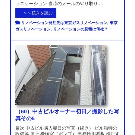
ュニケーション 当時のメールのやり取り ...
＞＞続きを読む
リノベーション発注先は東京ガスリノベーション
,
東京
ガスリノベーション
,
リノベーションの見積は何社？
（60）中古ビルオーナー初日／撮影した写
真その5
目次 中古ビル購入翌日の写真（続き） ビル独特の
設備等 屋上 機械室（ポンプ） 事務所用看板 検討す