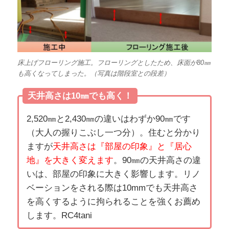
床上げフローリング施工。フローリングとしたため、床面が80㎜
も高くなってしまった。（写真は階段室との段差）
天井高さは10㎜でも高く！
2,520㎜と2,430㎜の違いはわずか90㎜です
（大人の握りこぶし一つ分）。住むと分かり
ますが
天井高さは『部屋の印象』と『居心
地』を大きく変えます
。90㎜の天井高さの違
いは、部屋の印象に大きく影響します。リノ
ベーションをされる際は10mmでも天井高さ
を高くするように拘られることを強くお薦め
します。RC4tani