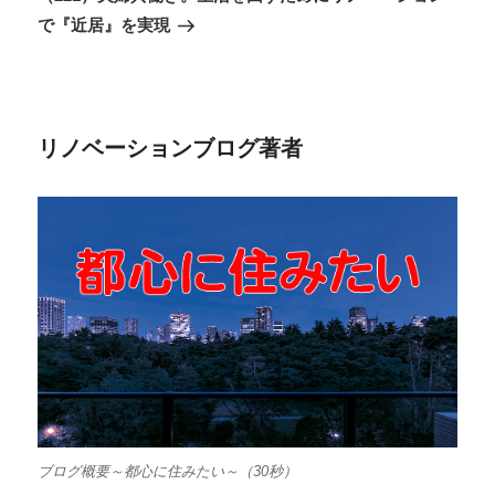
シ
投
で『近居』を実現
ョ
稿
ン
リノベーションブログ著者
ブログ概要～都心に住みたい～（30秒）