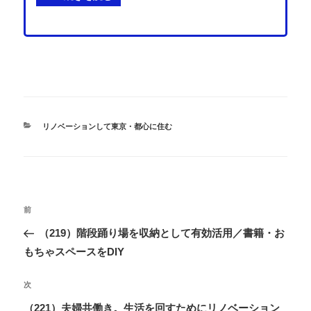
カ
リノベーションして東京・都心に住む
テ
ゴ
リ
ー
投
過
前
稿
去
（219）階段踊り場を収納として有効活用／書籍・お
ナ
の
もちゃスペースをDIY
ビ
投
ゲ
稿
次
次
ー
の
（221）夫婦共働き。生活を回すためにリノベーション