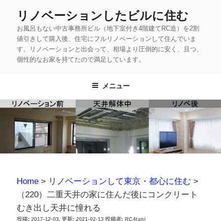
コ
リノベーションしたビルに住む
ン
お風呂もない中古事務所ビル（地下室付き4階建てRC造）を2割
テ
値引きして購入後、住宅にフルリノベーションして住んでいま
ン
す。リノベーションと出会って、相場より圧倒的に安く、且つ、
ツ
個性的なお家を持てたので満足しています。
へ
ス
メニュー
キ
ッ
プ
Home
>
リノベーションして東京・都心に住む
>
（220）二重天井の家に住んだ後にコンクリート
むき出し天井に憧れる
投
2017-12-03
2021-02-13
投稿者:
RC4tani