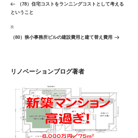
去
（78）住宅コストをランニングコストとして考える
ナ
の
ということ
ビ
投
ゲ
稿
次
次
ー
の
（80）狭小事務所ビルの建設費用と建て替え費用
シ
投
ョ
稿
ン
リノベーションブログ著者