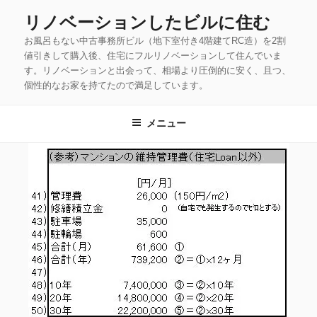
コ
リノベーションしたビルに住む
ン
お風呂もない中古事務所ビル（地下室付き4階建てRC造）を2割
テ
値引きして購入後、住宅にフルリノベーションして住んでいま
ン
す。リノベーションと出会って、相場より圧倒的に安く、且つ、
ツ
個性的なお家を持てたので満足しています。
へ
ス
メニュー
キ
ッ
プ