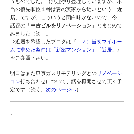
うものでした。（無理やり整理していますが、本
当の優先順位１番は妻の実家から近いという「
近
居
」ですが、こういうと面白味がないので、今、
話題の「
中古ビルをリノベーション
」とまとめて
みました（笑）。
⇒近居を希望したブログは『
（２）当初マイホー
ムに求めた条件は「新築マンション」「近居」
』
をご参照下さい。
明日はまた東京ガスリモデリングとの
リノベーシ
ョン
打ち合わせについて、話を再開させて頂く予
定です（続く。
次のページへ
）
。