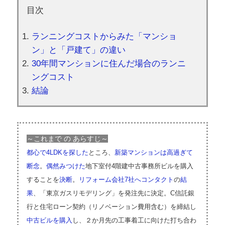
目次
ランニングコストからみた「マンショ
ン」と「戸建て」の違い
30年間マンションに住んだ場合のランニ
ングコスト
結論
～これまで の あらすじ～
都心で4LDKを探した
ところ、
新築マンションは高過ぎて
断念
。
偶然みつけた
地下室付4階建中古事務所ビルを購入
することを
決断
。
リフォーム会社7社へコンタクト
の
結
果
、「東京ガスリモデリング」を発注先に決定。C信託銀
行と住宅ローン契約（リノベーション費用含む）を締結し
中古ビルを購入
し、２か月先の工事着工に向けた打ち合わ