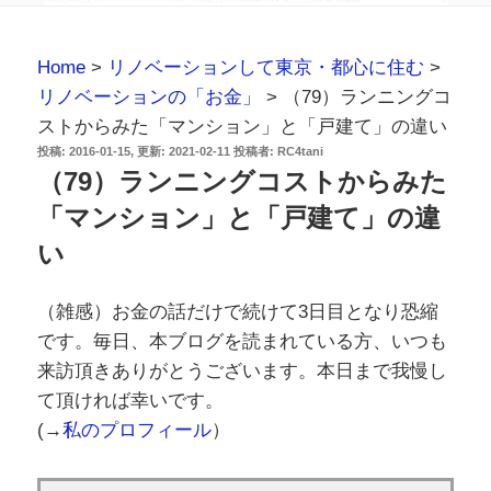
Home
>
リノベーションして東京・都心に住む
>
リノベーションの「お金」
>
（79）ランニングコ
ストからみた「マンション」と「戸建て」の違い
投
2016-01-15
2021-02-11
投稿者:
RC4tani
稿
（79）ランニングコストからみた
日:
「マンション」と「戸建て」の違
い
（雑感）お金の話だけで続けて3日目となり恐縮
です。毎日、本ブログを読まれている方、いつも
来訪頂きありがとうございます。本日まで我慢し
て頂ければ幸いです。
(→
私のプロフィール
）