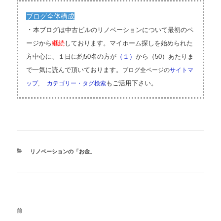
ブログ全体構成
・
本ブログは中古ビルのリノベーションについて最初のペ
ージ
か
ら
継続
しております。
マイホーム探しを始められた
方中心に、１日に約50名の方が
（１）
から（50）あたりま
で一気に読んで頂いております。
ブログ全ページの
サイトマ
もご活用下さい。
ップ
,
カテゴリー・タグ検索
カ
リノベーションの「お金」
テ
ゴ
リ
ー
投
過
前
稿