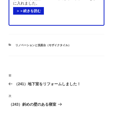
に入れました。
＞＞続きを読む
カ
リノベーションと洗面台（モザイクタイル）
テ
ゴ
リ
ー
投
過
前
稿
去
（241）地下室をリフォームしました！
ナ
の
ビ
投
次
次
ゲ
稿
の
（243）斜めの壁のある寝室
ー
投