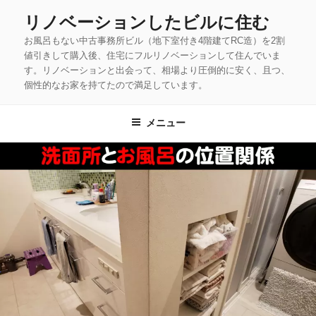
コ
リノベーションしたビルに住む
ン
お風呂もない中古事務所ビル（地下室付き4階建てRC造）を2割
テ
値引きして購入後、住宅にフルリノベーションして住んでいま
ン
す。リノベーションと出会って、相場より圧倒的に安く、且つ、
ツ
個性的なお家を持てたので満足しています。
へ
ス
メニュー
キ
ッ
プ