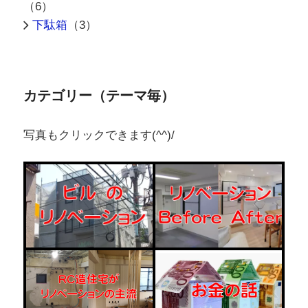
写真もクリックできます(^^)/
ビルのリノベ
（29）
事務所から住宅のリノベBeforeAfter
（6）
リノベ全盛時代の主流はRC造住宅！
（6）