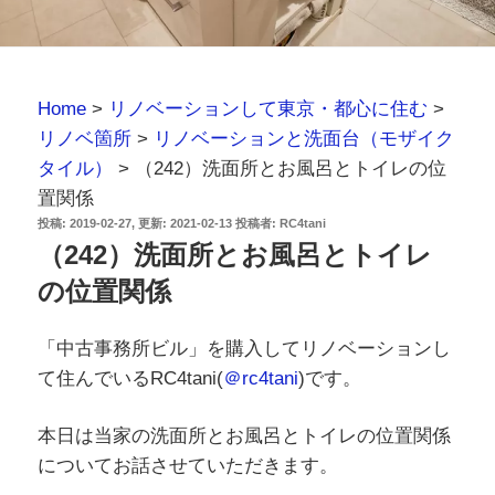
Home
>
リノベーションして東京・都心に住む
>
リノベ箇所
>
リノベーションと洗面台（モザイク
タイル）
>
（242）洗面所とお風呂とトイレの位
置関係
投
2019-02-27
2021-02-13
投稿者:
RC4tani
稿
（242）洗面所とお風呂とトイレ
日:
の位置関係
「中古事務所ビル」を購入してリノベーションし
て住んでいるRC4tani(
＠rc4tani
)です。
本日は当家の洗面所とお風呂とトイレの位置関係
についてお話させていただきます。