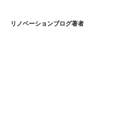
シ
稿
ョ
ン
リノベーションブログ著者
ブログ概要～都心に住みたい～（30秒）
福岡県出身。都内在住サラリーマン（40代）。子
供3人の5人家族。子供が中学生以上になった時に