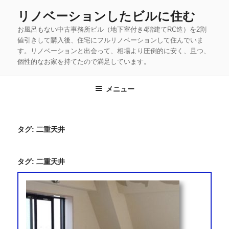
コ
リノベーションしたビルに住む
ン
お風呂もない中古事務所ビル（地下室付き4階建てRC造）を2割
テ
値引きして購入後、住宅にフルリノベーションして住んでいま
ン
す。リノベーションと出会って、相場より圧倒的に安く、且つ、
ツ
個性的なお家を持てたので満足しています。
へ
ス
メニュー
キ
ッ
タグ:
二重天井
プ
タグ:
二重天井