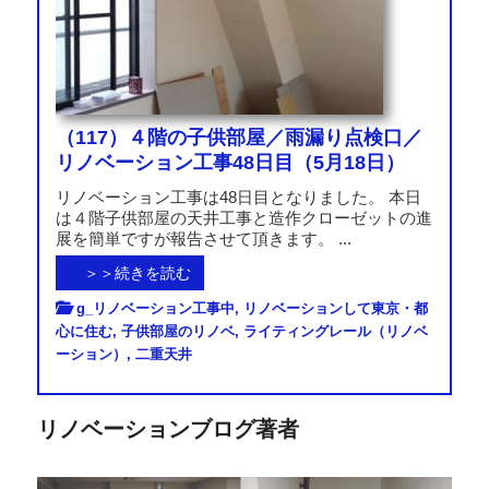
（117）４階の子供部屋／雨漏り点検口／
リノベーション工事48日目（5月18日）
リノベーション工事は48日目となりました。 本日
は４階子供部屋の天井工事と造作クローゼットの進
展を簡単ですが報告させて頂きます。 ...
＞＞続きを読む
g_リノベーション工事中
,
リノベーションして東京・都
心に住む
,
子供部屋のリノベ
,
ライティングレール（リノベ
ーション）
,
二重天井
リノベーションブログ著者